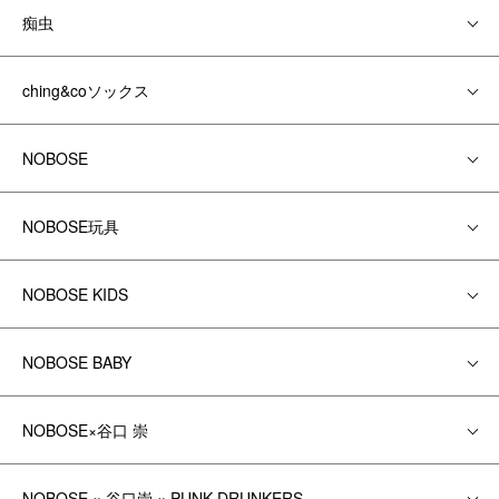
痴虫
ching&coソックス
NOBOSE
NOBOSE玩具
NOBOSE KIDS
NOBOSE BABY
NOBOSE×谷口 崇
NOBOSE × 谷口崇 × PUNK DRUNKERS