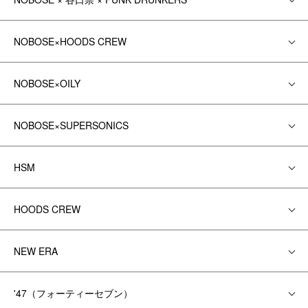
NOBOSE×HOODS CREW
NOBOSE×OILY
NOBOSE×SUPERSONICS
HSM
HOODS CREW
NEW ERA
'47（フォーティーセブン）