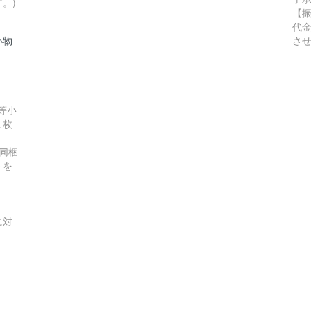
。)
【
代
小物
さ
等小
１枚
同梱
トを
に対