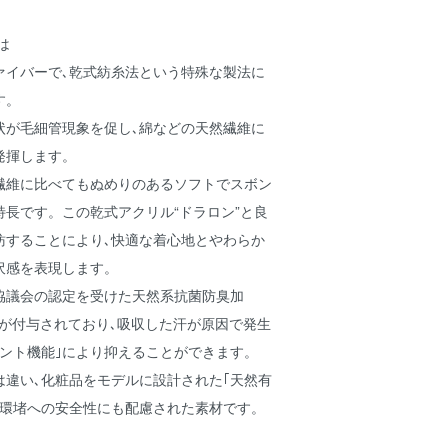
とは
ァイバーで､乾式紡糸法という特殊な製法に
す。
状が毛細管現象を促し､綿などの天然繊維に
発揮します。
繊維に比べてもぬめりのあるソフトでスボン
長です。この乾式アクリル“ドラロン”と良
紡することにより､快適な着心地とやわらか
沢感を表現します。
協議会の認定を受けた天然系抗菌防臭加
”が付与されており､吸収した汗が原因で発生
ラント機能｣により抑えることができます。
は違い､化粧品をモデルに設計された｢天然有
や環堵への安全性にも配慮された素材です。