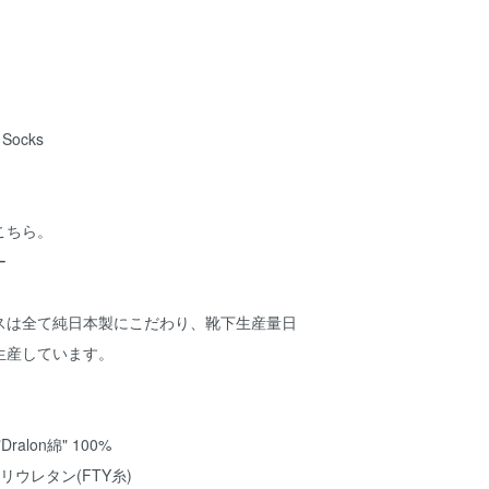
 Socks
こちら。
ー
のソックスは全て純日本製にこだわり、靴下生産量日
生産しています。
alon綿" 100%
リウレタン(FTY糸)