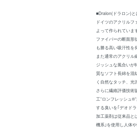
■Dralon(ドラロン)
ドイツのアクリルフ
よって作られていま
ファイバーの断面形
も勝る高い吸汗性を
また通常のアクリル
ジッシュな風合いが特
質なソフト長綿を混
く自然なタッチ、光
さらに繊維評価技術
工”ロンフレッシュ®
する臭いを｢デオド
加工薬剤は従来品と
機系｣を使用し人体