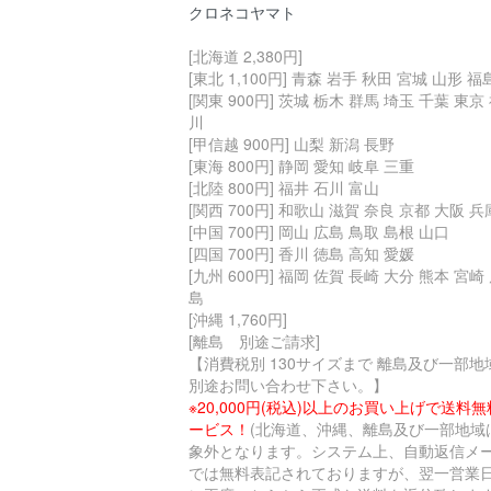
クロネコヤマト
[北海道 2,380円]
[東北 1,100円] 青森 岩手 秋田 宮城 山形 福
[関東 900円] 茨城 栃木 群馬 埼玉 千葉 東京
川
[甲信越 900円] 山梨 新潟 長野
[東海 800円] 静岡 愛知 岐阜 三重
[北陸 800円] 福井 石川 富山
[関西 700円] 和歌山 滋賀 奈良 京都 大阪 兵
[中国 700円] 岡山 広島 鳥取 島根 山口
[四国 700円] 香川 徳島 高知 愛媛
[九州 600円] 福岡 佐賀 長崎 大分 熊本 宮崎
島
[沖縄 1,760円]
[離島 別途ご請求]
【消費税別 130サイズまで 離島及び一部地
別途お問い合わせ下さい。】
※20,000円(税込)以上のお買い上げで送料
ービス！
(北海道、沖縄、離島及び一部地域
象外となります。システム上、自動返信メ
では無料表記されておりますが、翌一営業