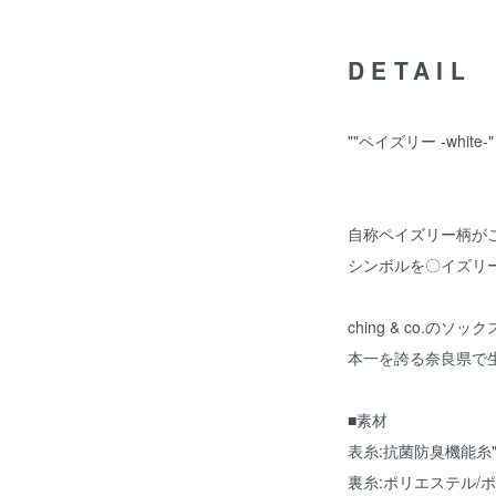
DETAIL
""ペイズリー -white-"
自称ペイズリー柄が
シンボルを〇イズリ
ching & co.
本一を誇る奈良県で
■素材
表糸:抗菌防臭機能糸"Dr
裏糸:ポリエステル/ポ