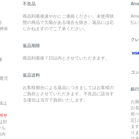
不良品
Ama
商品到着後速やかにご連絡ください。未使用状
Am
島
態の商品で欠陥がある場合を除き、返品には応
払
 神奈
じかねますのでご了承ください。
ク
返品期限
商品到着後７日以内とさせていただきます。
庫
コ
返品送料
 鹿児
お客様都合による返品につきましてはお客様の
銀行
ご負担とさせていただきます。不良品に該当す
る場合は当方で負担いたします。
お
域は
お
前ペ
無料サ
定]
は対
ま
ール
り
日内
了