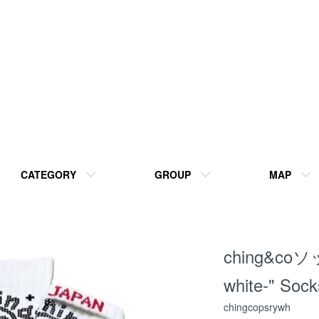
CATEGORY
GROUP
MAP
ching&co
white-" Sock
chingcopsrywh