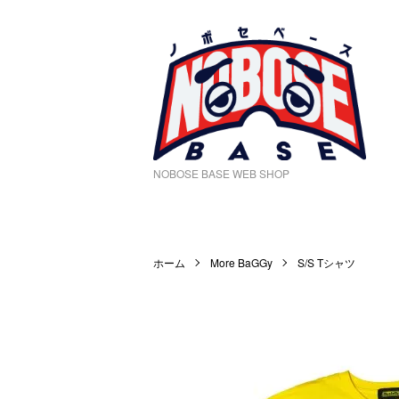
NOBOSE BASE WEB SHOP
ホーム
More BaGGy
S/S Tシャツ