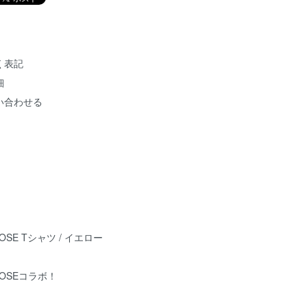
く表記
細
い合わせる
BOSE Tシャツ / イエロー
OBOSEコラボ！