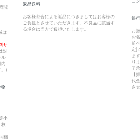
コ
返品送料
 鹿児
お客様都合による返品につきましてはお客様の
銀行
ご負担とさせていただきます。不良品に該当す
る場合は当方で負担いたします。
お
域は
お
前ペ
無料サ
定]
は対
ま
ール
り
日内
了
。)
【
代
小物
さ
等小
１枚
同梱