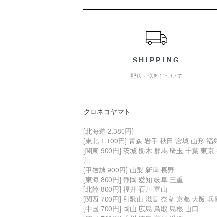
ショッピングガイド
SHIPPING
配送・送料について
クロネコヤマト
[北海道 2,380円]
[東北 1,100円] 青森 岩手 秋田 宮城 山形 福
[関東 900円] 茨城 栃木 群馬 埼玉 千葉 東京
川
[甲信越 900円] 山梨 新潟 長野
[東海 800円] 静岡 愛知 岐阜 三重
[北陸 800円] 福井 石川 富山
[関西 700円] 和歌山 滋賀 奈良 京都 大阪 兵
[中国 700円] 岡山 広島 鳥取 島根 山口