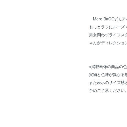
・
More BaGGy(モ
もっとラフにルーズ
男女問わずライフス
ゃん
がディレクショ
※掲載画像の商品の
実物と色味が異なる
また表示のサイズ感
予めご了承ください