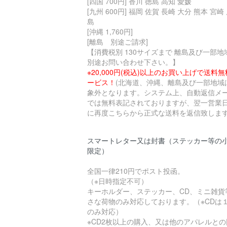
[四国 700円] 香川 徳島 高知 愛媛
[九州 600円] 福岡 佐賀 長崎 大分 熊本 宮崎
島
[沖縄 1,760円]
[離島 別途ご請求]
【消費税別 130サイズまで 離島及び一部地
別途お問い合わせ下さい。】
※20,000円(税込)以上のお買い上げで送料
ービス！
(北海道、沖縄、離島及び一部地域
象外となります。システム上、自動返信メ
では無料表記されておりますが、翌一営業
に再度こちらから正式な送料を返信致します
スマートレター又は封書（ステッカー等の
限定）
全国一律210円でポスト投函。
（※日時指定不可）
キーホルダー、ステッカー、CD、ミニ雑貨
さな荷物のみ対応しております。（※CDは
のみ対応）
※CD2枚以上の購入、又は他のアパレルとの