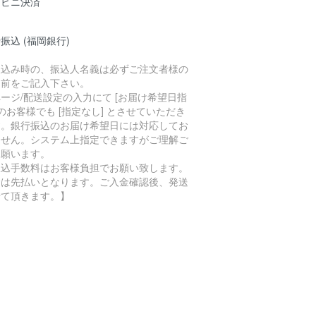
ンビニ決済
振込 (福岡銀行)
振込み時の、振込人名義は必ずご注文者様の
名前をご記入下さい。
ージ/配送設定の入力にて [お届け希望日指
 のお客様でも [指定なし] とさせていただき
す。銀行振込のお届け希望日には対応してお
ません。システム上指定できますがご理解ご
承願います。
振込手数料はお客様負担でお願い致します。
金は先払いとなります。ご入金確認後、発送
せて頂きます。】