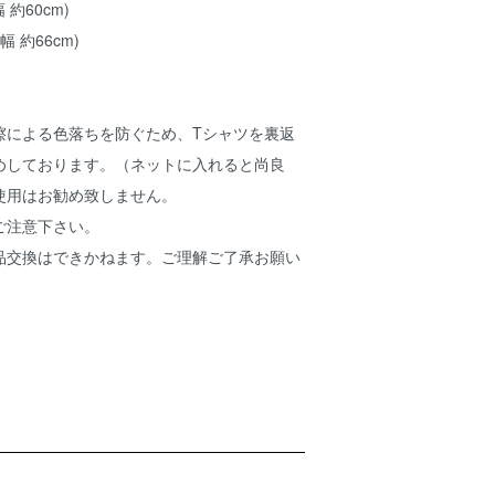
幅 約60cm)
身幅 約66cm)
擦による色落ちを防ぐため、Tシャツを裏返
めしております。（ネットに入れると尚良
使用はお勧め致しません。
ご注意下さい。
品交換はできかねます。ご理解ご了承お願い