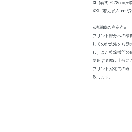
XL (着丈 約78cm/身
XXL (着丈 約81cm/
※洗濯時の注意点※
プリント部分への摩
してのお洗濯をお勧
し）また乾燥機等の
使用する際は十分に
プリント劣化での返
致します。