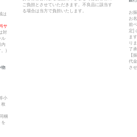
ご負担とさせていただきます。不良品に該当す
る場合は当方で負担いたします。
お
域は
お
前ペ
無料サ
定]
は対
ま
ール
り
日内
了
。)
【
代
小物
さ
等小
１枚
同梱
トを