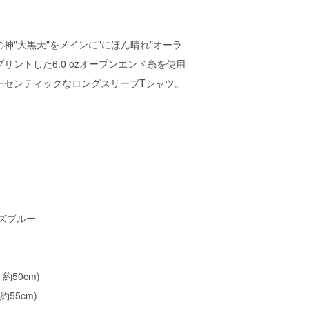
神"大黒天"をメインに"にほん晴れ"オーラ
リントした6.0 ozオープンエンド糸を使用
ーセンティックなロングスリーブTシャツ。
ズブルー
 約50cm)
 約55cm)