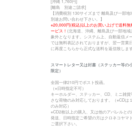
[沖縄 1,760円]
[離島 別途ご請求]
【消費税別 130サイズまで 離島及び一部地
別途お問い合わせ下さい。】
※20,000円(税込)以上のお買い上げで送料
ービス！
(北海道、沖縄、離島及び一部地域
象外となります。システム上、自動返信メ
では無料表記されておりますが、翌一営業
に再度こちらから正式な送料を返信致します
スマートレター又は封書（ステッカー等の
限定）
全国一律210円でポスト投函。
（※日時指定不可）
キーホルダー、ステッカー、CD、ミニ雑貨
さな荷物のみ対応しております。（※CDは
のみ対応）
※CD2枚以上の購入、又は他のアパレルとの
発送、日時指定ご希望の方はクロネコヤマ
ご選択下さい。