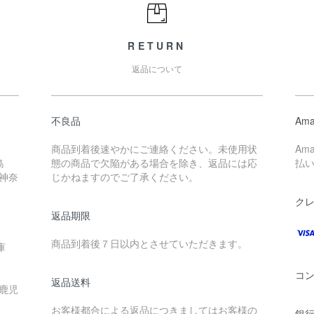
RETURN
返品について
不良品
Ama
商品到着後速やかにご連絡ください。未使用状
Am
島
態の商品で欠陥がある場合を除き、返品には応
払
 神奈
じかねますのでご了承ください。
ク
返品期限
商品到着後７日以内とさせていただきます。
庫
コ
返品送料
 鹿児
お客様都合による返品につきましてはお客様の
銀行