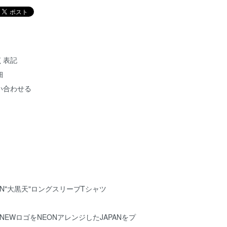
く表記
細
い合わせる
 NEON"大黒天"ロングスリーブTシャツ
 NEWロゴをNEONアレンジしたJAPANをプ