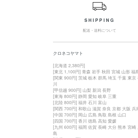
SHIPPING
配送・送料について
クロネコヤマト
[北海道 2,380円]
[東北 1,100円] 青森 岩手 秋田 宮城 山形 福
[関東 900円] 茨城 栃木 群馬 埼玉 千葉 東京
川
[甲信越 900円] 山梨 新潟 長野
[東海 800円] 静岡 愛知 岐阜 三重
[北陸 800円] 福井 石川 富山
[関西 700円] 和歌山 滋賀 奈良 京都 大阪 兵
[中国 700円] 岡山 広島 鳥取 島根 山口
[四国 700円] 香川 徳島 高知 愛媛
[九州 600円] 福岡 佐賀 長崎 大分 熊本 宮崎
島