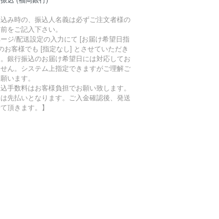
振込み時の、振込人名義は必ずご注文者様の
名前をご記入下さい。
ージ/配送設定の入力にて [お届け希望日指
 のお客様でも [指定なし] とさせていただき
す。銀行振込のお届け希望日には対応してお
ません。システム上指定できますがご理解ご
承願います。
振込手数料はお客様負担でお願い致します。
金は先払いとなります。ご入金確認後、発送
せて頂きます。】