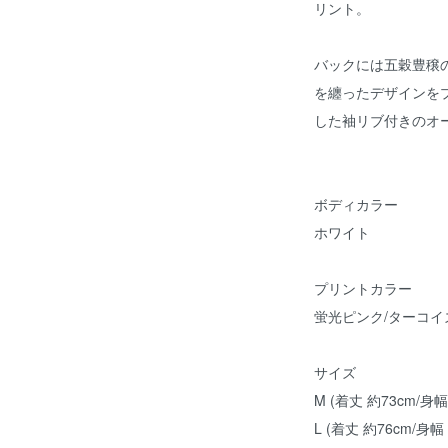
リント。
バックには五穀豊穣の
を纏ったデザインをプ
した袖リブ付きのオ
ボディカラー
ホワイト
プリントカラー
蛍光ピンク/ターコイ
サイズ
M (着丈 約73cm/身幅
L (着丈 約76cm/身幅