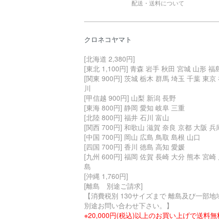
配送・送料について
クロネコヤマト
[北海道 2,380円]
[東北 1,100円] 青森 岩手 秋田 宮城 山形 福
[関東 900円] 茨城 栃木 群馬 埼玉 千葉 東京
川
[甲信越 900円] 山梨 新潟 長野
[東海 800円] 静岡 愛知 岐阜 三重
[北陸 800円] 福井 石川 富山
[関西 700円] 和歌山 滋賀 奈良 京都 大阪 兵
[中国 700円] 岡山 広島 鳥取 島根 山口
[四国 700円] 香川 徳島 高知 愛媛
[九州 600円] 福岡 佐賀 長崎 大分 熊本 宮崎
島
[沖縄 1,760円]
[離島 別途ご請求]
【消費税別 130サイズまで 離島及び一部地
別途お問い合わせ下さい。】
※20,000円(税込)以上のお買い上げで送料