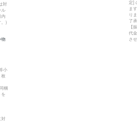
定]
は対
ま
ール
り
日内
了
。)
【
代
小物
さ
等小
１枚
同梱
トを
に対