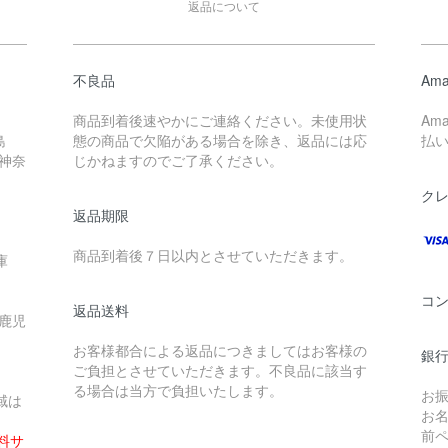
返品について
不良品
Ama
商品到着後速やかにご連絡ください。未使用状
Am
島
態の商品で欠陥がある場合を除き、返品には応
払
 神奈
じかねますのでご了承ください。
ク
返品期限
商品到着後７日以内とさせていただきます。
庫
コ
返品送料
 鹿児
お客様都合による返品につきましてはお客様の
銀行
ご負担とさせていただきます。不良品に該当す
る場合は当方で負担いたします。
お
域は
お
前ペ
無料サ