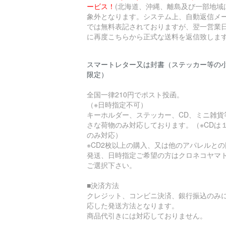
ービス！
(北海道、沖縄、離島及び一部地域
象外となります。システム上、自動返信メ
では無料表記されておりますが、翌一営業
に再度こちらから正式な送料を返信致します
スマートレター又は封書（ステッカー等の
限定）
全国一律210円でポスト投函。
（※日時指定不可）
キーホルダー、ステッカー、CD、ミニ雑貨
さな荷物のみ対応しております。（※CDは
のみ対応）
※CD2枚以上の購入、又は他のアパレルとの
発送、日時指定ご希望の方はクロネコヤマ
ご選択下さい。
■決済方法
クレジット、コンビニ決済、銀行振込のみ
応した発送方法となります。
商品代引きには対応しておりません。