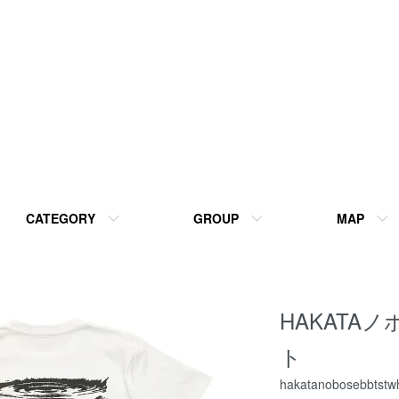
CATEGORY
GROUP
MAP
HAKATA
ト
hakatanobosebbtstw