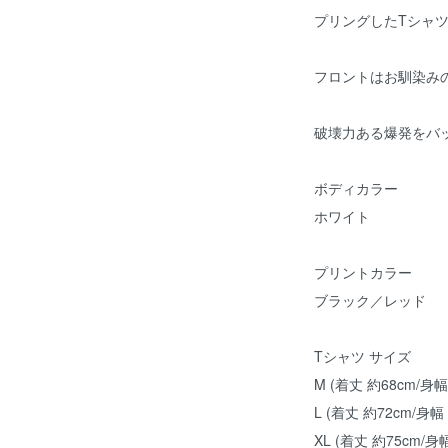
プリングしたTシャ
フロントはお馴染み
破壊力ある爆発をバ
ボディカラー
ホワイト
プリントカラー
ブラック／レッド
Tシャツ サイズ
M (着丈 約68cm/身幅
L (着丈 約72cm/身幅 
XL (着丈 約75cm/身幅