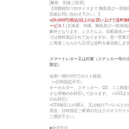
[離島 別途ご請求]
【消費税別 130サイズまで 離島及び一部地
別途お問い合わせ下さい。】
※20,000円(税込)以上のお買い上げで送料
ービス！
(北海道、沖縄、離島及び一部地域
象外となります。システム上、自動返信メ
では無料表記されておりますが、翌一営業
に再度こちらから正式な送料を返信致します
スマートレター又は封書（ステッカー等の
限定）
全国一律210円でポスト投函。
（※日時指定不可）
キーホルダー、ステッカー、CD、ミニ雑貨
さな荷物のみ対応しております。（※CDは
のみ対応）
※CD2枚以上の購入、又は他のアパレルとの
発送、日時指定ご希望の方はクロネコヤマ
ご選択下さい。
■決済方法