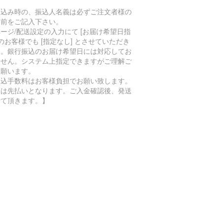
振込み時の、振込人名義は必ずご注文者様の
名前をご記入下さい。
ージ/配送設定の入力にて [お届け希望日指
 のお客様でも [指定なし] とさせていただき
す。銀行振込のお届け希望日には対応してお
ません。システム上指定できますがご理解ご
承願います。
振込手数料はお客様負担でお願い致します。
金は先払いとなります。ご入金確認後、発送
せて頂きます。】