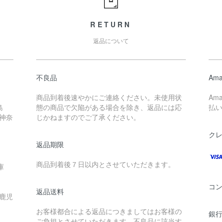
RETURN
返品について
不良品
Ama
商品到着後速やかにご連絡ください。未使用状
Am
島
態の商品で欠陥がある場合を除き、返品には応
払
 神奈
じかねますのでご了承ください。
ク
返品期限
商品到着後７日以内とさせていただきます。
庫
コ
返品送料
 鹿児
お客様都合による返品につきましてはお客様の
銀行
ご負担とさせていただきます。不良品に該当す