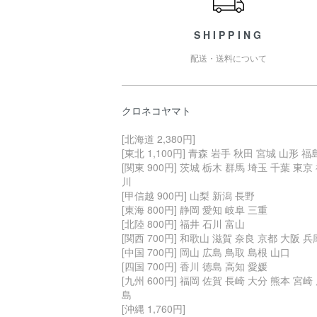
SHIPPING
配送・送料について
クロネコヤマト
[北海道 2,380円]
[東北 1,100円] 青森 岩手 秋田 宮城 山形 福
[関東 900円] 茨城 栃木 群馬 埼玉 千葉 東京
川
[甲信越 900円] 山梨 新潟 長野
[東海 800円] 静岡 愛知 岐阜 三重
[北陸 800円] 福井 石川 富山
[関西 700円] 和歌山 滋賀 奈良 京都 大阪 兵
[中国 700円] 岡山 広島 鳥取 島根 山口
[四国 700円] 香川 徳島 高知 愛媛
[九州 600円] 福岡 佐賀 長崎 大分 熊本 宮崎
島
[沖縄 1,760円]