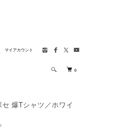
マイアカウント
0
ノボセ 爆Tシャツ／ホワイ
h