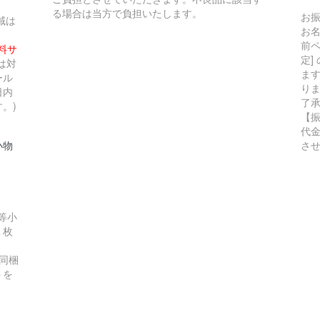
る場合は当方で負担いたします。
お
域は
お
前ペ
無料サ
定]
は対
ま
ール
り
日内
了
。)
【
代
小物
さ
等小
１枚
同梱
トを