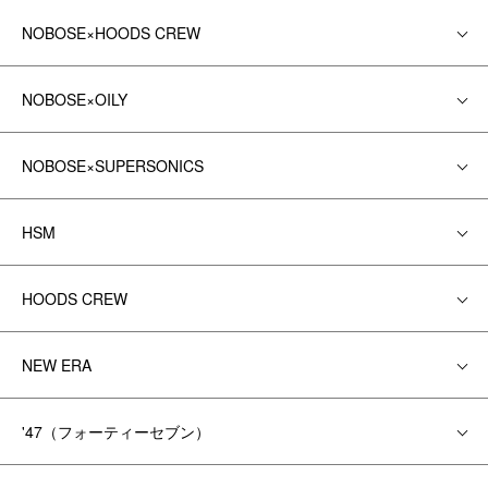
NOBOSE×HOODS CREW
NOBOSE×OILY
NOBOSE×SUPERSONICS
HSM
HOODS CREW
NEW ERA
'47（フォーティーセブン）