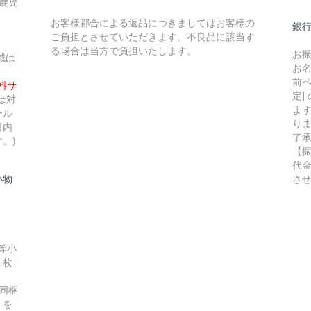
 鹿児
お客様都合による返品につきましてはお客様の
銀行
ご負担とさせていただきます。不良品に該当す
る場合は当方で負担いたします。
お
域は
お
前ペ
無料サ
定]
は対
ま
ール
り
日内
了
。)
【
代
小物
さ
等小
１枚
同梱
トを