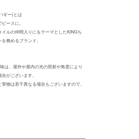
アバギー)
とは
でピースに。
タイルの仲間入りにをテーマとした
KINGち
ンを務めるブランド。
色味は、屋外や屋内の光の照射や角度により
場合がございます。
と実物は若干異なる場合もございますので、
。