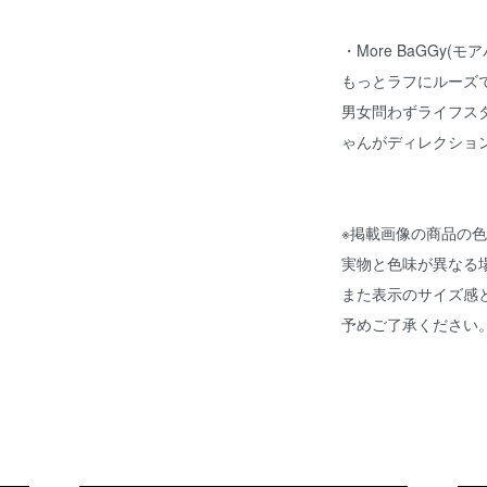
・
More BaGGy(モ
もっとラフにルーズ
男女問わずライフス
ゃん
がディレクショ
※掲載画像の商品の
実物と色味が異なる
また表示のサイズ感
予めご了承ください