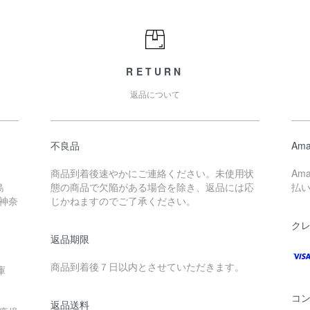
RETURN
返品について
不良品
Ama
商品到着後速やかにご連絡ください。未使用状
Am
島
態の商品で欠陥がある場合を除き、返品には応
払
 神奈
じかねますのでご了承ください。
ク
返品期限
商品到着後７日以内とさせていただきます。
庫
コ
返品送料