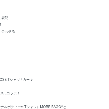
く表記
細
い合わせる
BOSE Tシャツ / カーキ
OBOSEコラボ！
リジナルボディーのTシャツにMORE BAGGYと