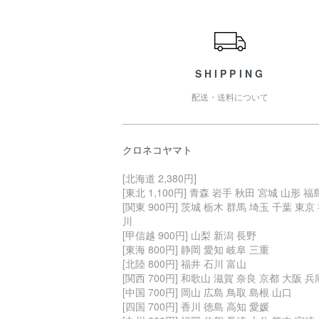
ショッピングガイド
SHIPPING
配送・送料について
クロネコヤマト
[北海道 2,380円]
[東北 1,100円] 青森 岩手 秋田 宮城 山形 福
[関東 900円] 茨城 栃木 群馬 埼玉 千葉 東京
川
[甲信越 900円] 山梨 新潟 長野
[東海 800円] 静岡 愛知 岐阜 三重
[北陸 800円] 福井 石川 富山
[関西 700円] 和歌山 滋賀 奈良 京都 大阪 兵
[中国 700円] 岡山 広島 鳥取 島根 山口
[四国 700円] 香川 徳島 高知 愛媛