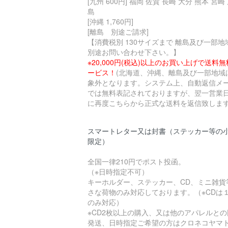
[九州 600円] 福岡 佐賀 長崎 大分 熊本 宮崎
島
[沖縄 1,760円]
[離島 別途ご請求]
【消費税別 130サイズまで 離島及び一部地
別途お問い合わせ下さい。】
※20,000円(税込)以上のお買い上げで送料
ービス！
(北海道、沖縄、離島及び一部地域
象外となります。システム上、自動返信メ
では無料表記されておりますが、翌一営業
に再度こちらから正式な送料を返信致します
スマートレター又は封書（ステッカー等の
限定）
全国一律210円でポスト投函。
（※日時指定不可）
キーホルダー、ステッカー、CD、ミニ雑貨
さな荷物のみ対応しております。（※CDは
のみ対応）
※CD2枚以上の購入、又は他のアパレルとの
発送、日時指定ご希望の方はクロネコヤマ