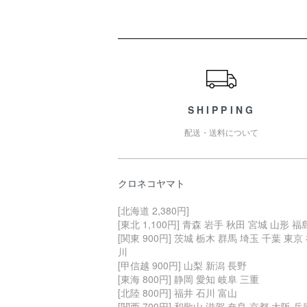
ショッピングガイド
SHIPPING
配送・送料について
クロネコヤマト
[北海道 2,380円]
[東北 1,100円] 青森 岩手 秋田 宮城 山形 福
[関東 900円] 茨城 栃木 群馬 埼玉 千葉 東京
川
[甲信越 900円] 山梨 新潟 長野
[東海 800円] 静岡 愛知 岐阜 三重
[北陸 800円] 福井 石川 富山
[関西 700円] 和歌山 滋賀 奈良 京都 大阪 兵