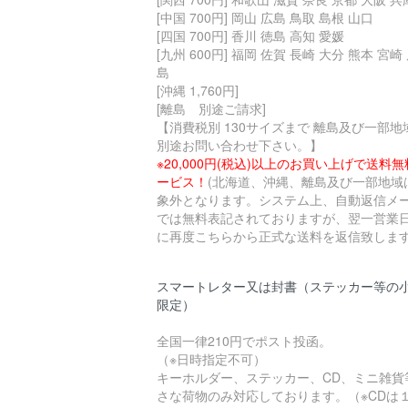
[中国 700円] 岡山 広島 鳥取 島根 山口
[四国 700円] 香川 徳島 高知 愛媛
[九州 600円] 福岡 佐賀 長崎 大分 熊本 宮崎
島
[沖縄 1,760円]
[離島 別途ご請求]
【消費税別 130サイズまで 離島及び一部地
別途お問い合わせ下さい。】
※20,000円(税込)以上のお買い上げで送料
ービス！
(北海道、沖縄、離島及び一部地域
象外となります。システム上、自動返信メ
では無料表記されておりますが、翌一営業
に再度こちらから正式な送料を返信致します
スマートレター又は封書（ステッカー等の
限定）
全国一律210円でポスト投函。
（※日時指定不可）
キーホルダー、ステッカー、CD、ミニ雑貨
さな荷物のみ対応しております。（※CDは