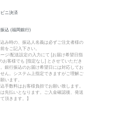
ンビニ決済
振込 (福岡銀行)
振込み時の、振込人名義は必ずご注文者様の
名前をご記入下さい。
ージ/配送設定の入力にて [お届け希望日指
 のお客様でも [指定なし] とさせていただき
す。銀行振込のお届け希望日には対応してお
ません。システム上指定できますがご理解ご
承願います。
振込手数料はお客様負担でお願い致します。
金は先払いとなります。ご入金確認後、発送
せて頂きます。】