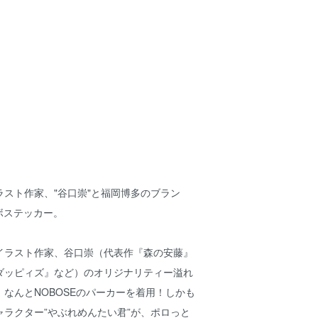
スト作家、"谷口崇"と福岡博多のブラン
ラボステッカー。
イラスト作家、谷口崇（代表作『森の安藤』
ダッピィズ』など）のオリジナリティー溢れ
なんとNOBOSEのパーカーを着用！しかも
ラクター”やぶれめんたい君”が、ポロっと