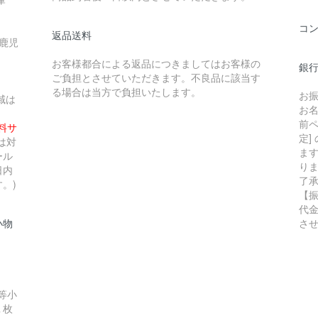
コ
返品送料
 鹿児
お客様都合による返品につきましてはお客様の
銀行
ご負担とさせていただきます。不良品に該当す
る場合は当方で負担いたします。
お
域は
お
前ペ
無料サ
定]
は対
ま
ール
り
日内
了
。)
【
代
小物
さ
等小
１枚