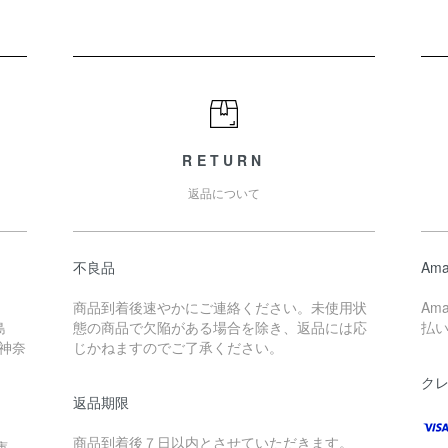
RETURN
返品について
不良品
Ama
商品到着後速やかにご連絡ください。未使用状
Am
島
態の商品で欠陥がある場合を除き、返品には応
払
 神奈
じかねますのでご了承ください。
ク
返品期限
商品到着後７日以内とさせていただきます。
庫