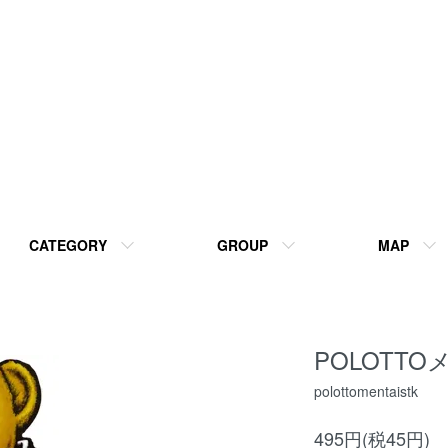
CATEGORY
GROUP
MAP
POLOTT
polottomentaistk
495円(税45円)