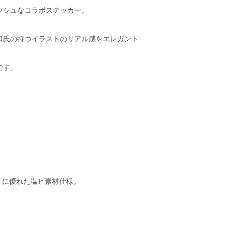
ッシュなコラボステッカー。
口氏の持つイラストのリアル感をエレガント
です。
水性に優れた塩ビ素材仕様。