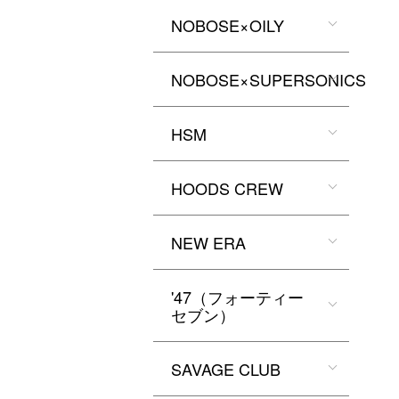
NOBOSE×OILY
NOBOSE×SUPERSONICS
HSM
HOODS CREW
NEW ERA
'47（フォーティー
セブン）
SAVAGE CLUB