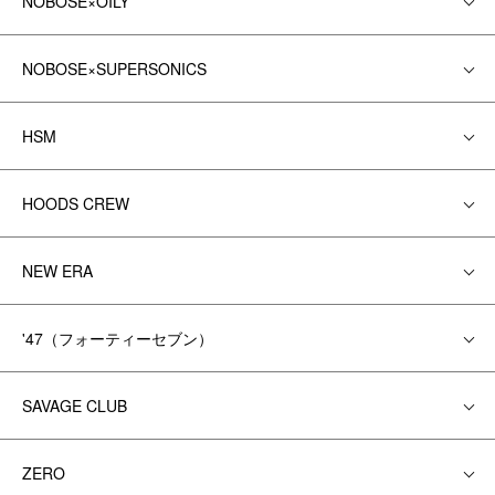
NOBOSE×OILY
NOBOSE×SUPERSONICS
HSM
HOODS CREW
NEW ERA
'47（フォーティーセブン）
SAVAGE CLUB
ZERO