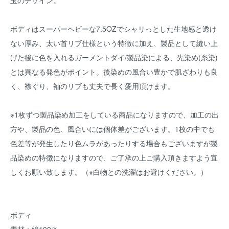
玉のデザイン。
ボディはスーパーヘビーな7.5OZでシャリっとした生地感と透け
ない厚み、太い首リブ仕様という特徴に加え、製品として縫い上
げた後に色を入れるガーメントダイ/製品染による、先染め(糸染)
とは異なる発色がポイント。後染めの風合い豊かで肌ざわりも良
く、襟ぐり、袖のリブも丈夫で長く愛用頂けます。
※1枚ずつ製品染め加工をしている商品になりますので、加工の出
方や、製品の色、風合いには個体差がございます。1枚の中でも
色差等が発生したり色ムラがあったりする場合もございますが製
品染めの特徴になりますので、ご了承の上ご購入頂きますよう宜
しくお願い致します。（※白物との洗濯はお避けください。）
ボディ