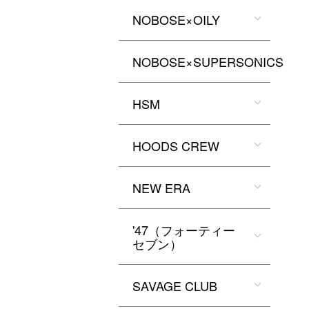
NOBOSE×OILY
NOBOSE×SUPERSONICS
HSM
HOODS CREW
NEW ERA
'47（フォーティー
セブン）
SAVAGE CLUB