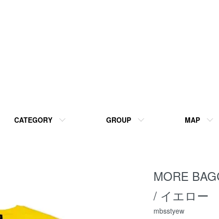
CATEGORY
GROUP
MAP
MORE BAGG
/ イエロー
mbsstyew