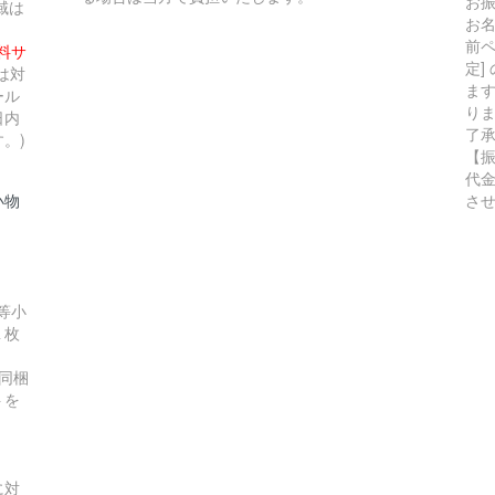
お
域は
お
前ペ
無料サ
定]
は対
ま
ール
り
日内
了
。)
【
代
小物
さ
等小
１枚
同梱
トを
に対