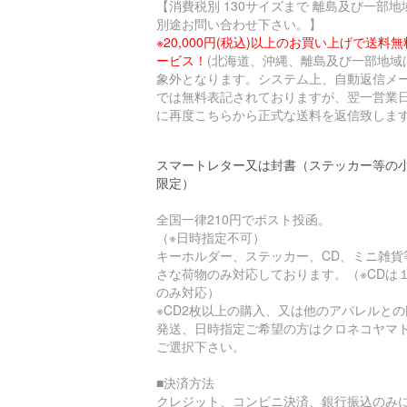
【消費税別 130サイズまで 離島及び一部地
別途お問い合わせ下さい。】
※20,000円(税込)以上のお買い上げで送料
ービス！
(北海道、沖縄、離島及び一部地域
象外となります。システム上、自動返信メ
では無料表記されておりますが、翌一営業
に再度こちらから正式な送料を返信致します
スマートレター又は封書（ステッカー等の
限定）
全国一律210円でポスト投函。
（※日時指定不可）
キーホルダー、ステッカー、CD、ミニ雑貨
さな荷物のみ対応しております。（※CDは
のみ対応）
※CD2枚以上の購入、又は他のアパレルとの
発送、日時指定ご希望の方はクロネコヤマ
ご選択下さい。
■決済方法
クレジット、コンビニ決済、銀行振込のみ