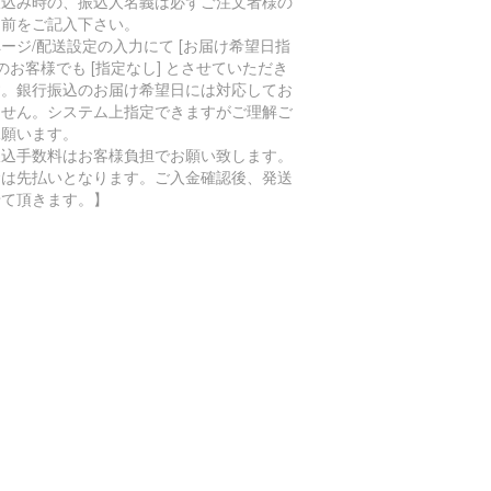
振込み時の、振込人名義は必ずご注文者様の
名前をご記入下さい。
ージ/配送設定の入力にて [お届け希望日指
 のお客様でも [指定なし] とさせていただき
す。銀行振込のお届け希望日には対応してお
ません。システム上指定できますがご理解ご
承願います。
振込手数料はお客様負担でお願い致します。
金は先払いとなります。ご入金確認後、発送
せて頂きます。】