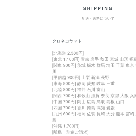
SHIPPING
配送・送料について
クロネコヤマト
[北海道 2,380円]
[東北 1,100円] 青森 岩手 秋田 宮城 山形 福
[関東 900円] 茨城 栃木 群馬 埼玉 千葉 東京
川
[甲信越 900円] 山梨 新潟 長野
[東海 800円] 静岡 愛知 岐阜 三重
[北陸 800円] 福井 石川 富山
[関西 700円] 和歌山 滋賀 奈良 京都 大阪 兵
[中国 700円] 岡山 広島 鳥取 島根 山口
[四国 700円] 香川 徳島 高知 愛媛
[九州 600円] 福岡 佐賀 長崎 大分 熊本 宮崎
島
[沖縄 1,760円]
[離島 別途ご請求]