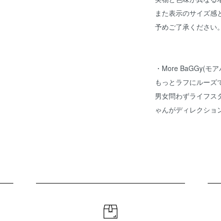
また表示のサイズ感
予めご了承ください
・
More BaGGy(モ
もっとラフにルーズ
男女問わずライフス
ゃん
がディレクショ