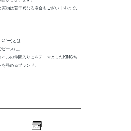
と実物は若干異なる場合もございますので、
。
アバギー)
とは
でピースに。
タイルの仲間入りにをテーマとした
KINGち
ンを務めるブランド。