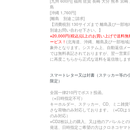
[九州 600円] 福岡 佐賀 長崎 大分 熊本 宮崎
島
[沖縄 1,760円]
[離島 別途ご請求]
【消費税別 130サイズまで 離島及び一部地
別途お問い合わせ下さい。】
※20,000円(税込)以上のお買い上げで送料
ービス！
(北海道、沖縄、離島及び一部地域
象外となります。システム上、自動返信メ
では無料表記されておりますが、翌一営業
に再度こちらから正式な送料を返信致します
スマートレター又は封書（ステッカー等の
限定）
全国一律210円でポスト投函。
（※日時指定不可）
キーホルダー、ステッカー、CD、ミニ雑貨
さな荷物のみ対応しております。（※CDは
のみ対応）
※CD2枚以上の購入、又は他のアパレルとの
発送、日時指定ご希望の方はクロネコヤマ