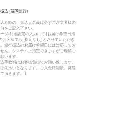
振込 (福岡銀行)
振込み時の、振込人名義は必ずご注文者様の
名前をご記入下さい。
ージ/配送設定の入力にて [お届け希望日指
 のお客様でも [指定なし] とさせていただき
す。銀行振込のお届け希望日には対応してお
ません。システム上指定できますがご理解ご
承願います。
振込手数料はお客様負担でお願い致します。
金は先払いとなります。ご入金確認後、発送
せて頂きます。】