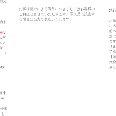
 鹿児
お客様都合による返品につきましてはお客様の
銀行
ご負担とさせていただきます。不良品に該当す
る場合は当方で負担いたします。
お
域は
お
前ペ
無料サ
定]
は対
ま
ール
り
日内
了
。)
【
代
小物
さ
等小
１枚
同梱
トを