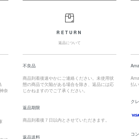
RETURN
返品について
不良品
Ama
商品到着後速やかにご連絡ください。未使用状
Am
島
態の商品で欠陥がある場合を除き、返品には応
払
 神奈
じかねますのでご了承ください。
ク
返品期限
商品到着後７日以内とさせていただきます。
庫
コ
返品送料