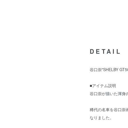
DETAIL
谷口崇"SHELBY GT
■アイテム説明
谷口崇が描いた渾身の"
稀代の名車を谷口崇
なりました。