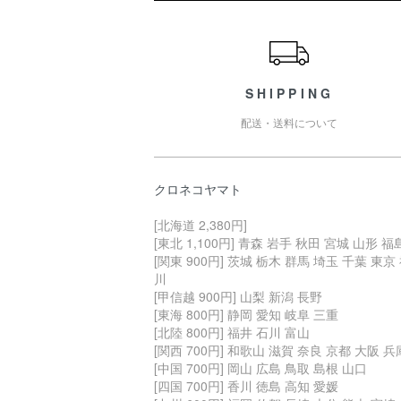
ショッピングガイド
SHIPPING
配送・送料について
クロネコヤマト
[北海道 2,380円]
[東北 1,100円] 青森 岩手 秋田 宮城 山形 福
[関東 900円] 茨城 栃木 群馬 埼玉 千葉 東京
川
[甲信越 900円] 山梨 新潟 長野
[東海 800円] 静岡 愛知 岐阜 三重
[北陸 800円] 福井 石川 富山
[関西 700円] 和歌山 滋賀 奈良 京都 大阪 兵
[中国 700円] 岡山 広島 鳥取 島根 山口
[四国 700円] 香川 徳島 高知 愛媛