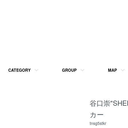
CATEGORY
GROUP
MAP
谷口崇"SHE
カー
tnsg5stkr