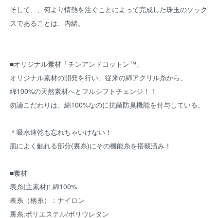
そして、、何より情熱を注ぐことによって完成した珠玉のソック
スであることは、内緒。
■オリジナル素材「チンアンドコットン™」
オリジナル素材の開発を行い、従来の綿アクリル糸から、
綿100%の天然素材へとフルシフトチェンジ！！
勿論こだわりは、綿100%なのに抗菌防臭機能を付与している。
＊吸水速乾も忘れちゃいけない！
肌によく触れる部分(裏糸)にその機能糸を搭載済み！
■素材
表糸(主素材): 綿100%
表糸（柄糸）：ナイロン
裏糸:ポリエステル/ポリウレタン