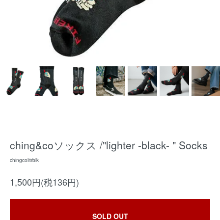
ching&coソックス /"lighter -black- " Socks
chingcolitrblk
1,500円(税136円)
SOLD OUT