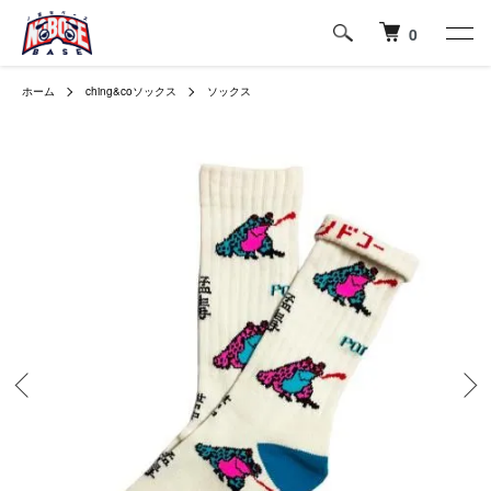
0
ホーム
ching&coソックス
ソックス