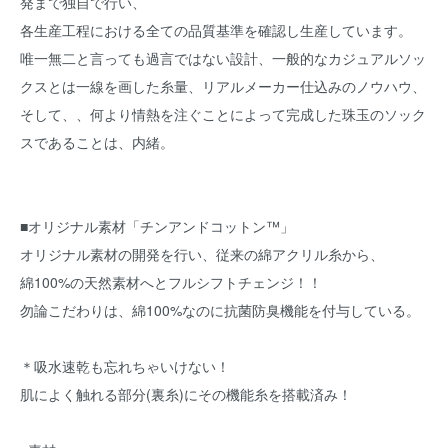
発まで独自で行い、
各生産工程における全ての品質基準を確認し生産しています。
唯一無二と言っても過言ではない設計、一般的なカジュアルソッ
クスとは一線を画した糸量、リアルメーカー仕込みのノウハウ、
そして、、何より情熱を注ぐことによって完成した珠玉のソック
スであることは、内緒。
■オリジナル素材「チンアンドコットン™」
オリジナル素材の開発を行い、従来の綿アクリル糸から、
綿100%の天然素材へとフルシフトチェンジ！！
勿論こだわりは、綿100%なのに抗菌防臭機能を付与している。
＊吸水速乾も忘れちゃいけない！
肌によく触れる部分(裏糸)にその機能糸を搭載済み！