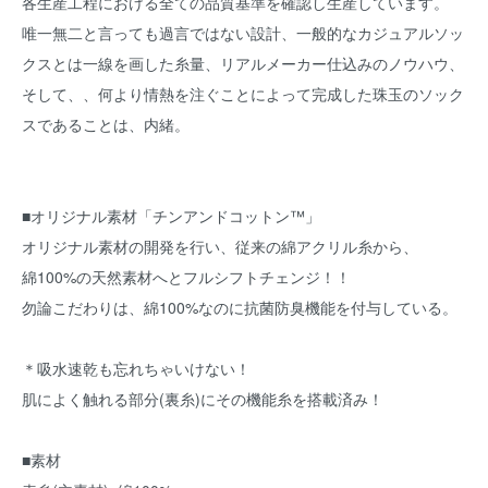
各生産工程における全ての品質基準を確認し生産しています。
唯一無二と言っても過言ではない設計、一般的なカジュアルソッ
クスとは一線を画した糸量、リアルメーカー仕込みのノウハウ、
そして、、何より情熱を注ぐことによって完成した珠玉のソック
スであることは、内緒。
■オリジナル素材「チンアンドコットン™」
オリジナル素材の開発を行い、従来の綿アクリル糸から、
綿100%の天然素材へとフルシフトチェンジ！！
勿論こだわりは、綿100%なのに抗菌防臭機能を付与している。
＊吸水速乾も忘れちゃいけない！
肌によく触れる部分(裏糸)にその機能糸を搭載済み！
■素材