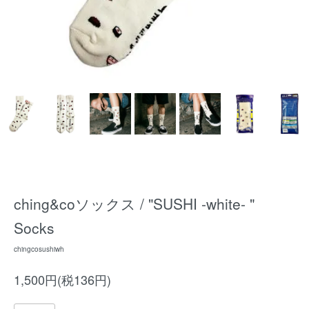
ching&coソックス / "SUSHI -white- "
Socks
chingcosushiwh
1,500円(税136円)