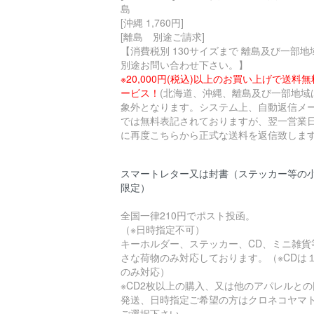
島
[沖縄 1,760円]
[離島 別途ご請求]
【消費税別 130サイズまで 離島及び一部地
別途お問い合わせ下さい。】
※20,000円(税込)以上のお買い上げで送料
ービス！
(北海道、沖縄、離島及び一部地域
象外となります。システム上、自動返信メ
では無料表記されておりますが、翌一営業
に再度こちらから正式な送料を返信致します
スマートレター又は封書（ステッカー等の
限定）
全国一律210円でポスト投函。
（※日時指定不可）
キーホルダー、ステッカー、CD、ミニ雑貨
さな荷物のみ対応しております。（※CDは
のみ対応）
※CD2枚以上の購入、又は他のアパレルとの
発送、日時指定ご希望の方はクロネコヤマ
ご選択下さい。