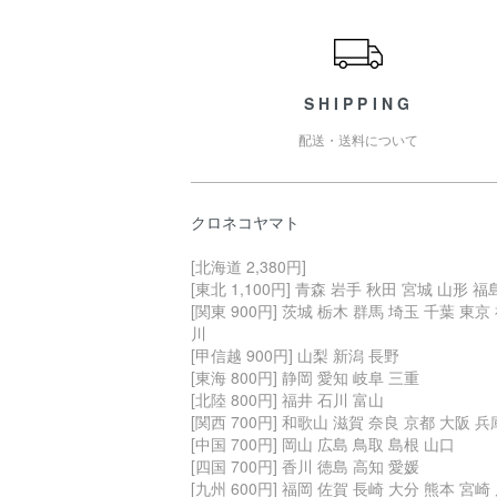
ショッピングガイド
SHIPPING
配送・送料について
クロネコヤマト
[北海道 2,380円]
[東北 1,100円] 青森 岩手 秋田 宮城 山形 福
[関東 900円] 茨城 栃木 群馬 埼玉 千葉 東京
川
[甲信越 900円] 山梨 新潟 長野
[東海 800円] 静岡 愛知 岐阜 三重
[北陸 800円] 福井 石川 富山
[関西 700円] 和歌山 滋賀 奈良 京都 大阪 兵
[中国 700円] 岡山 広島 鳥取 島根 山口
[四国 700円] 香川 徳島 高知 愛媛
[九州 600円] 福岡 佐賀 長崎 大分 熊本 宮崎