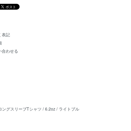
く表記
細
い合わせる
ロングスリーブTシャツ / 6.2oz / ライトブル