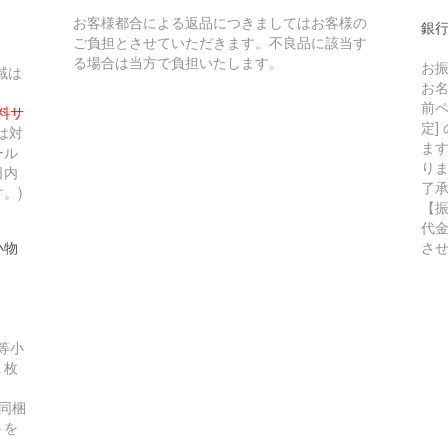
お客様都合による返品につきましてはお客様の
銀行
ご負担とさせていただきます。不良品に該当す
る場合は当方で負担いたします。
お
域は
お
前ペ
無料サ
定]
は対
ま
ール
り
日内
了
。)
【
代
小物
さ
等小
１枚
同梱
トを