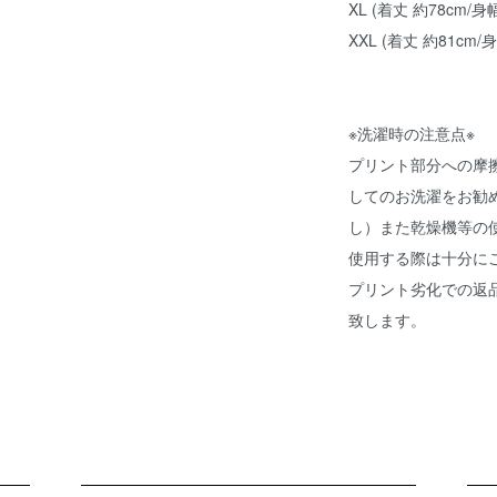
XL (着丈 約78cm/身幅
XXL (着丈 約81cm/身
※洗濯時の注意点※
プリント部分への摩
してのお洗濯をお勧
し）また乾燥機等の
使用する際は十分に
プリント劣化での返
致します。