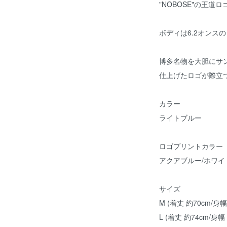
"NOBOSE"の王道
ボディは6.2オンス
博多名物を大胆にサン
仕上げたロゴが際立
カラー
ライトブルー
ロゴプリントカラー
アクアブルー/ホワイ
サイズ
M (着丈 約70cm/身幅
L (着丈 約74cm/身幅 