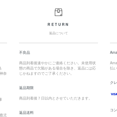
RETURN
返品について
不良品
Ama
商品到着後速やかにご連絡ください。未使用状
Am
島
態の商品で欠陥がある場合を除き、返品には応
払
 神奈
じかねますのでご了承ください。
ク
返品期限
商品到着後７日以内とさせていただきます。
庫
コ
返品送料
 鹿児