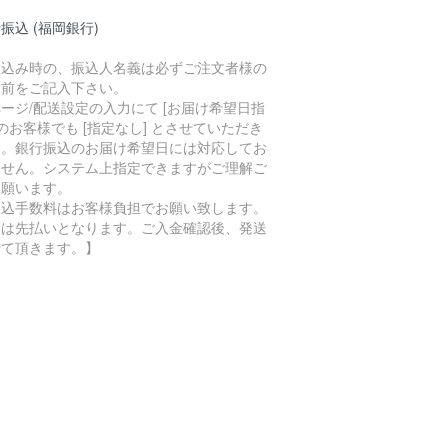
振込 (福岡銀行)
振込み時の、振込人名義は必ずご注文者様の
名前をご記入下さい。
ージ/配送設定の入力にて [お届け希望日指
 のお客様でも [指定なし] とさせていただき
す。銀行振込のお届け希望日には対応してお
ません。システム上指定できますがご理解ご
承願います。
振込手数料はお客様負担でお願い致します。
金は先払いとなります。ご入金確認後、発送
せて頂きます。】