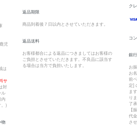
ク
返品期限
商品到着後７日以内とさせていただきます。
庫
コ
返品送料
 鹿児
お客様都合による返品につきましてはお客様の
銀行
ご負担とさせていただきます。不良品に該当す
る場合は当方で負担いたします。
お
域は
お
前ペ
無料サ
定]
は対
ま
ール
り
日内
了
。)
【
代
小物
さ