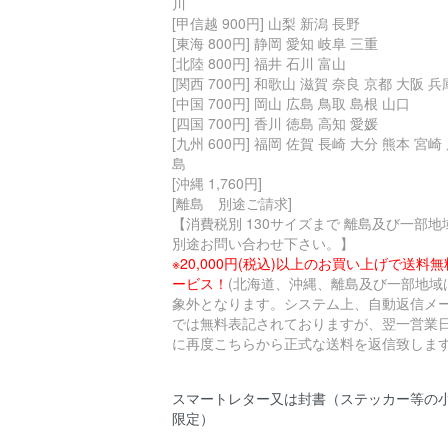
川
[甲信越 900円] 山梨 新潟 長野
[東海 800円] 静岡 愛知 岐阜 三重
[北陸 800円] 福井 石川 富山
[関西 700円] 和歌山 滋賀 奈良 京都 大阪 兵
[中国 700円] 岡山 広島 鳥取 島根 山口
[四国 700円] 香川 徳島 高知 愛媛
[九州 600円] 福岡 佐賀 長崎 大分 熊本 宮崎
島
[沖縄 1,760円]
[離島 別途ご請求]
【消費税別 130サイズまで 離島及び一部地
別途お問い合わせ下さい。】
※20,000円(税込)以上のお買い上げで送料
ービス！
(北海道、沖縄、離島及び一部地域
象外となります。システム上、自動返信メ
では無料表記されておりますが、翌一営業
に再度こちらから正式な送料を返信致します
スマートレター又は封書（ステッカー等の
限定）