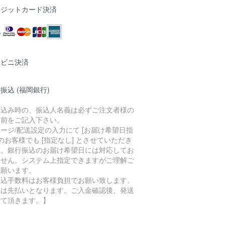
レジットカード決済
ンビニ決済
振込 (福岡銀行)
振込み時の、振込人名義は必ずご注文者様の
名前をご記入下さい。
ージ/配送設定の入力にて [お届け希望日指
 のお客様でも [指定なし] とさせていただき
す。銀行振込のお届け希望日には対応してお
ません。システム上指定できますがご理解ご
承願います。
振込手数料はお客様負担でお願い致します。
金は先払いとなります。ご入金確認後、発送
せて頂きます。】