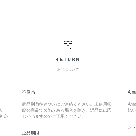
RETURN
返品について
不良品
Ama
商品到着後速やかにご連絡ください。未使用状
Am
島
態の商品で欠陥がある場合を除き、返品には応
払
 神奈
じかねますのでご了承ください。
ク
返品期限