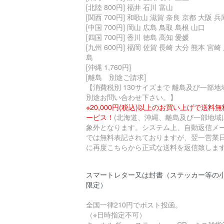
[北陸 800円] 福井 石川 富山
[関西 700円] 和歌山 滋賀 奈良 京都 大阪 兵
[中国 700円] 岡山 広島 鳥取 島根 山口
[四国 700円] 香川 徳島 高知 愛媛
[九州 600円] 福岡 佐賀 長崎 大分 熊本 宮崎
島
[沖縄 1,760円]
[離島 別途ご請求]
【消費税別 130サイズまで 離島及び一部地
別途お問い合わせ下さい。】
※20,000円(税込)以上のお買い上げで送料
ービス！
(北海道、沖縄、離島及び一部地域
象外となります。システム上、自動返信メ
では無料表記されておりますが、翌一営業
に再度こちらから正式な送料を返信致します
スマートレター又は封書（ステッカー等の
限定）
全国一律210円でポスト投函。
（※日時指定不可）