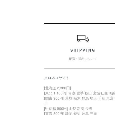
ショッピングガイド
SHIPPING
配送・送料について
クロネコヤマト
[北海道 2,380円]
[東北 1,100円] 青森 岩手 秋田 宮城 山形 福
[関東 900円] 茨城 栃木 群馬 埼玉 千葉 東京
川
[甲信越 900円] 山梨 新潟 長野
[東海 800円] 静岡 愛知 岐阜 三重