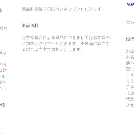
商品到着後７日以内とさせていただきます。
庫
コ
返品送料
 鹿児
お客様都合による返品につきましてはお客様の
銀行
ご負担とさせていただきます。不良品に該当す
る場合は当方で負担いたします。
お
域は
お
前ペ
無料サ
定]
は対
ま
ール
り
日内
了
。)
【
代
小物
さ