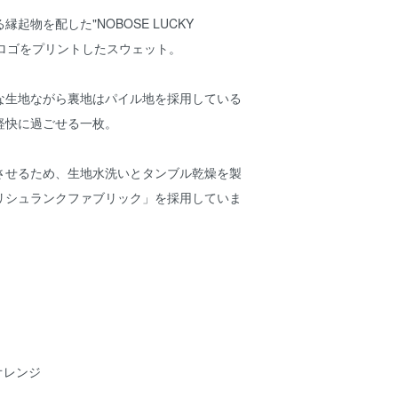
起物を配した"NOBOSE LUCKY
風ロゴをプリントしたスウェット。
ーな生地ながら裏地はパイル地を採用している
軽快に過ごせる一枚。
させるため、生地水洗いとタンブル乾燥を製
リシュランクファブリック」を採用していま
オレンジ