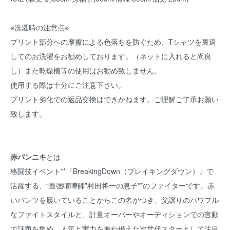
※洗濯時の注意点※
プリント部分への摩擦による色落ちを防ぐため、Tシャツを裏返
してのお洗濯をお勧めしております。（ネットに入れると尚良
し）また乾燥機等の使用はお勧め致しません。
使用する際は十分にご注意下さい。
プリント劣化での返品交換はできかねます。ご理解ご了承お願い
致します。
赤パンニキ
とは
格闘技イベント**『BreakingDown（ブレイキングダウン）』で
活躍する、“最強喧嘩師”村田将一の息子**のファイターです。赤
いパンツを履いていることからこの名がつき、父譲りのパワフル
なファイトスタイルと、計量オーバーやオーディションでの言動
で話題を集め、人気と実力を兼ね備えた次世代スターとして注目