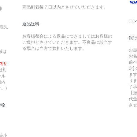
商品到着後７日以内とさせていただきます。
庫
コ
返品送料
 鹿児
お客様都合による返品につきましてはお客様の
銀行
ご負担とさせていただきます。不良品に該当す
る場合は当方で負担いたします。
お
域は
お
前ペ
無料サ
定]
は対
ま
ール
り
日内
了
。)
【
代
小物
さ
等小