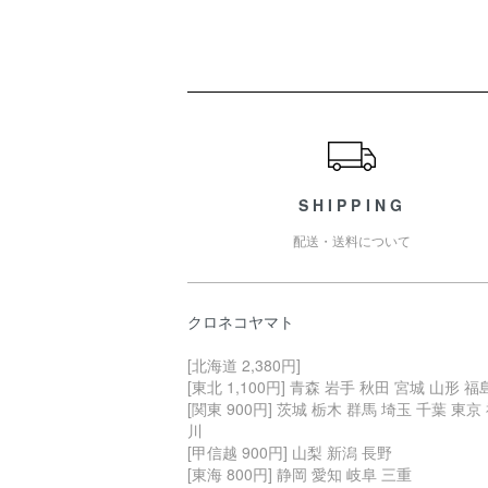
ショッピングガイド
SHIPPING
配送・送料について
クロネコヤマト
[北海道 2,380円]
[東北 1,100円] 青森 岩手 秋田 宮城 山形 福
[関東 900円] 茨城 栃木 群馬 埼玉 千葉 東京
川
[甲信越 900円] 山梨 新潟 長野
[東海 800円] 静岡 愛知 岐阜 三重