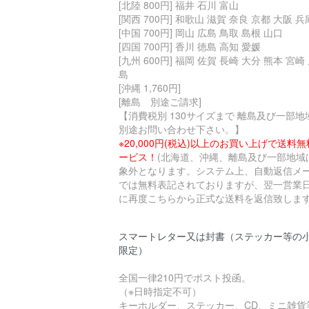
[北陸 800円] 福井 石川 富山
[関西 700円] 和歌山 滋賀 奈良 京都 大阪 兵
[中国 700円] 岡山 広島 鳥取 島根 山口
[四国 700円] 香川 徳島 高知 愛媛
[九州 600円] 福岡 佐賀 長崎 大分 熊本 宮崎
島
[沖縄 1,760円]
[離島 別途ご請求]
【消費税別 130サイズまで 離島及び一部地
別途お問い合わせ下さい。】
※20,000円(税込)以上のお買い上げで送料
ービス！
(北海道、沖縄、離島及び一部地域
象外となります。システム上、自動返信メ
では無料表記されておりますが、翌一営業
に再度こちらから正式な送料を返信致します
スマートレター又は封書（ステッカー等の
限定）
全国一律210円でポスト投函。
（※日時指定不可）
キーホルダー、ステッカー、CD、ミニ雑貨