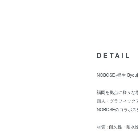
DETAIL
NOBOSE×描生 Byo
福岡を拠点に様々な場
画人・グラフィックデ
NOBOSEのコラボ
材質 : 耐久性・耐