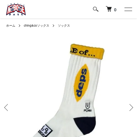
0
ホーム
ching&coソックス
ソックス