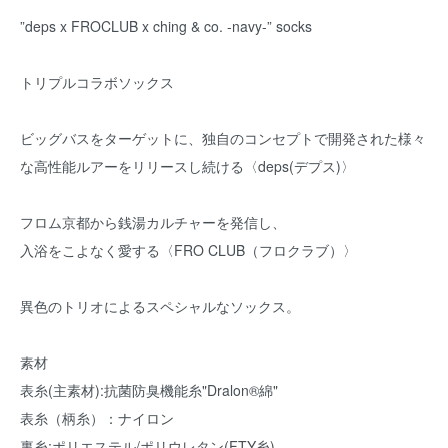
”deps x FROCLUB x ching & co. -navy-” socks
トリプルコラボソックス
ビッグバスをターゲットに、独自のコンセプトで開発された様々
な高性能ルアーをリリースし続ける〈deps(デプス)〉
フロム京都から銭湯カルチャーを発信し、
入浴をこよなく愛する〈FRO CLUB（フロクラブ）〉
異色のトリオによるスペシャルなソックス。
素材
表糸(主素材):抗菌防臭機能糸"Dralon®︎綿"
表糸（柄糸）：ナイロン
裏糸:ポリエステル/ポリウレタン(FTY糸)