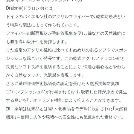
Dralon®︎(ドラロン®︎)とは
ドイツのバイエルン社のアクリルファイバーで､乾式紡糸法とい
う特殊な製法によって作られています。
ファイバーの断面形状が毛細管現象を促し､綿などの天然繊維に
も勝る高い吸汗性を発揮します。
また通常のアクリル繊維に比べてもぬめりのあるソフトでスボン
ジッシュな風合いが特長です。この乾式アクリル“ドラロン®”と
良質なソフト長綿を混紡することにより､快適な着心地とやわら
かく自然なタッチ、光沢感を表現します。
さらに繊維評価技術協議会の認定を受けた天然系抗菌防臭加
工”ロンフレッシュ®”が付与されており､吸収した汗が原因で発生
する臭いを｢デオドラント機能｣により抑えることができます。
加工薬剤は従来品とは違い､化粧品をモデルに設計された｢天然有
機系｣を使用し人体や環堵への安全性にも配慮された素材です。