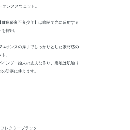
ビーオンススウェット。
【健康優良不良少年】は暗闇で光に反射する
トを採用。
2.4オンスの厚手でしっかりとした素材感の
ット。
バインダー始末の丈夫な作り、裏地は肌触り
節の防寒に使えます。
/ リフレクターブラック