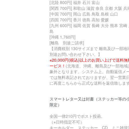
[北陸 800円] 福井 石川 富山
[関西 700円] 和歌山 滋賀 奈良 京都 大阪 兵
[中国 700円] 岡山 広島 鳥取 島根 山口
[四国 700円] 香川 徳島 高知 愛媛
[九州 600円] 福岡 佐賀 長崎 大分 熊本 宮崎
島
[沖縄 1,760円]
[離島 別途ご請求]
【消費税別 130サイズまで 離島及び一部地
別途お問い合わせ下さい。】
※20,000円(税込)以上のお買い上げで送料
ービス！
(北海道、沖縄、離島及び一部地域
象外となります。システム上、自動返信メ
では無料表記されておりますが、翌一営業
に再度こちらから正式な送料を返信致します
スマートレター又は封書（ステッカー等の
限定）
全国一律210円でポスト投函。
（※日時指定不可）
キーホルダー、ステッカー、CD、ミニ雑貨