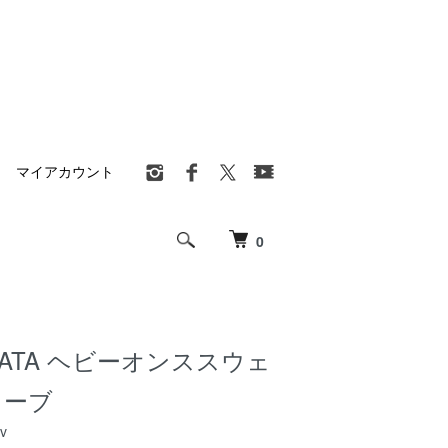
マイアカウント
0
KATA ヘビーオンススウェ
リーブ
v