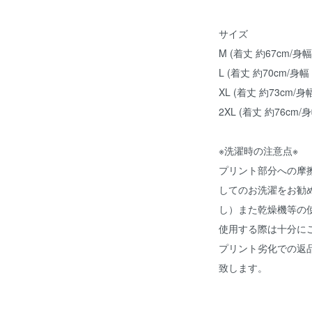
サイズ
M (着丈 約67cm/身幅
L (着丈 約70cm/身幅 
XL (着丈 約73cm/身幅
2XL (着丈 約76cm/身
※洗濯時の注意点※
プリント部分への摩
してのお洗濯をお勧
し）また乾燥機等の
使用する際は十分に
プリント劣化での返
致します。