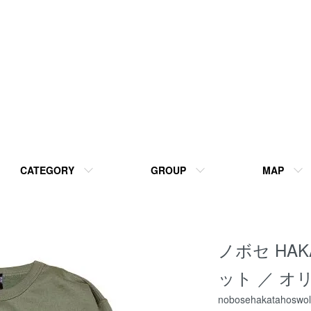
CATEGORY
GROUP
MAP
ノボセ HA
ット ／ オ
nobosehakatahoswol