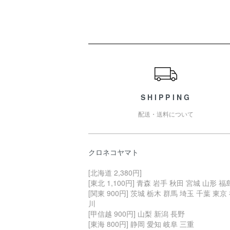
ショッピングガイド
SHIPPING
配送・送料について
クロネコヤマト
[北海道 2,380円]
[東北 1,100円] 青森 岩手 秋田 宮城 山形 福
[関東 900円] 茨城 栃木 群馬 埼玉 千葉 東京
川
[甲信越 900円] 山梨 新潟 長野
[東海 800円] 静岡 愛知 岐阜 三重