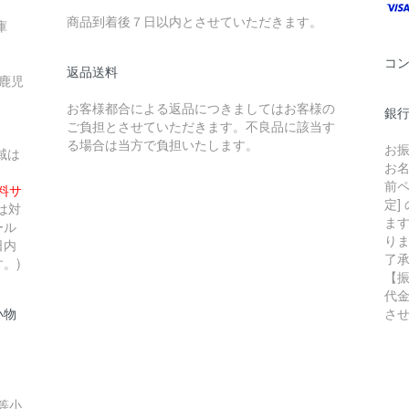
商品到着後７日以内とさせていただきます。
庫
コ
返品送料
 鹿児
お客様都合による返品につきましてはお客様の
銀行
ご負担とさせていただきます。不良品に該当す
る場合は当方で負担いたします。
お
域は
お
前ペ
無料サ
定]
は対
ま
ール
り
日内
了
。)
【
代
小物
さ
等小