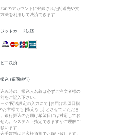
azonのアカウントに登録された配送先や支
い方法を利用して決済できます。
レジットカード決済
ンビニ決済
振込 (福岡銀行)
振込み時の、振込人名義は必ずご注文者様の
名前をご記入下さい。
ージ/配送設定の入力にて [お届け希望日指
 のお客様でも [指定なし] とさせていただき
す。銀行振込のお届け希望日には対応してお
ません。システム上指定できますがご理解ご
承願います。
振込手数料はお客様負担でお願い致します。