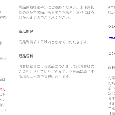
商品到着後速やかにご連絡ください。未使用状
Am
島
態の商品で欠陥がある場合を除き、返品には応
払
 神奈
じかねますのでご了承ください。
ク
返品期限
商品到着後７日以内とさせていただきます。
庫
コ
返品送料
 鹿児
お客様都合による返品につきましてはお客様の
銀行
ご負担とさせていただきます。不良品に該当す
る場合は当方で負担いたします。
お
域は
お
前ペ
無料サ
定]
は対
ま
ール
り
日内
了
。)
【