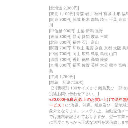
[北海道 2,380円]
[東北 1,100円] 青森 岩手 秋田 宮城 山形 福
[関東 900円] 茨城 栃木 群馬 埼玉 千葉 東京
川
[甲信越 900円] 山梨 新潟 長野
[東海 800円] 静岡 愛知 岐阜 三重
[北陸 800円] 福井 石川 富山
[関西 700円] 和歌山 滋賀 奈良 京都 大阪 兵
[中国 700円] 岡山 広島 鳥取 島根 山口
[四国 700円] 香川 徳島 高知 愛媛
[九州 600円] 福岡 佐賀 長崎 大分 熊本 宮崎
島
[沖縄 1,760円]
[離島 別途ご請求]
【消費税別 130サイズまで 離島及び一部地
別途お問い合わせ下さい。】
※20,000円(税込)以上のお買い上げで送料
ービス！
(北海道、沖縄、離島及び一部地域
象外となります。システム上、自動返信メ
では無料表記されておりますが、翌一営業
に再度こちらから正式な送料を返信致します