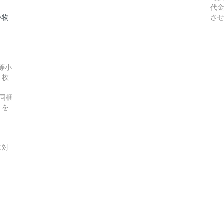
代
小物
さ
等小
１枚
同梱
トを
に対