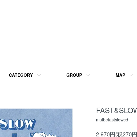
CATEGORY
GROUP
MAP
FAST&SL
mulbefastslowcd
2,970円(税270円