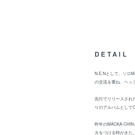
DETAIL
N.E.Nとして、ソ
の交流を重ね、ヘッズ
先行でリリースされた
りのアルバムとして
昨年のMACKA-CHI
火をつける時がきた