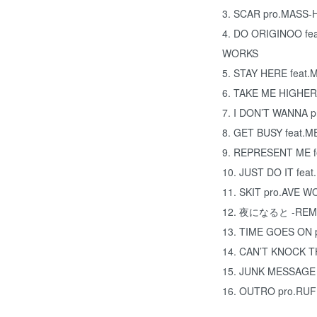
3. SCAR pro.MASS-
4. DO ORIGINOO fe
WORKS
5. STAY HERE feat
6. TAKE ME HIGHER
7. I DON’T WANNA 
8. GET BUSY feat.
9. REPRESENT ME f
10. JUST DO IT fea
11. SKIT pro.AVE 
12. 夜になると -REMIX
13. TIME GOES ON
14. CAN’T KNOCK THE
15. JUNK MESSAGE p
16. OUTRO pro.RU