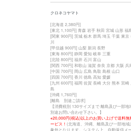
クロネコヤマト
[北海道 2,380円]
[東北 1,100円] 青森 岩手 秋田 宮城 山形 福
[関東 900円] 茨城 栃木 群馬 埼玉 千葉 東京
川
[甲信越 900円] 山梨 新潟 長野
[東海 800円] 静岡 愛知 岐阜 三重
[北陸 800円] 福井 石川 富山
[関西 700円] 和歌山 滋賀 奈良 京都 大阪 兵
[中国 700円] 岡山 広島 鳥取 島根 山口
[四国 700円] 香川 徳島 高知 愛媛
[九州 600円] 福岡 佐賀 長崎 大分 熊本 宮崎
島
[沖縄 1,760円]
[離島 別途ご請求]
【消費税別 130サイズまで 離島及び一部地
別途お問い合わせ下さい。】
※20,000円(税込)以上のお買い上げで送料
ービス！
(北海道、沖縄、離島及び一部地域
象外となります。システム上、自動返信メ