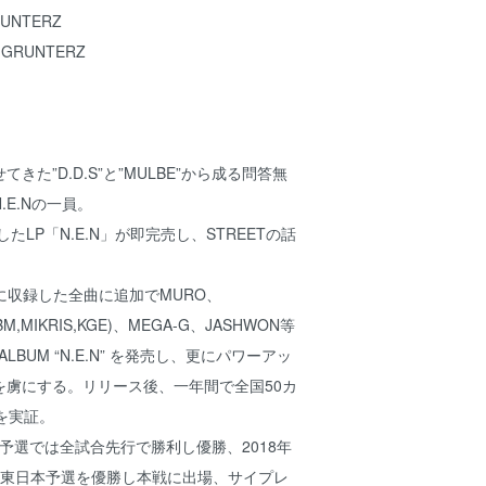
GRUNTERZ
or GRUNTERZ
きた”D.D.S”と”MULBE”から成る問答無
E.Nの一員。
したLP「N.E.N」が即完売し、STREETの話
Pに収録した全曲に追加でMURO、
JBM,MIKRIS,KGE)、MEGA-G、JASHWON等
 ALBUM “N.E.N” を発売し、更にパワーアッ
を虜にする。リリース後、一年間で全国50カ
在を実証。
広島予選では全試合先行で勝利し優勝、2018年
TLE東日本予選を優勝し本戦に出場、サイプレ