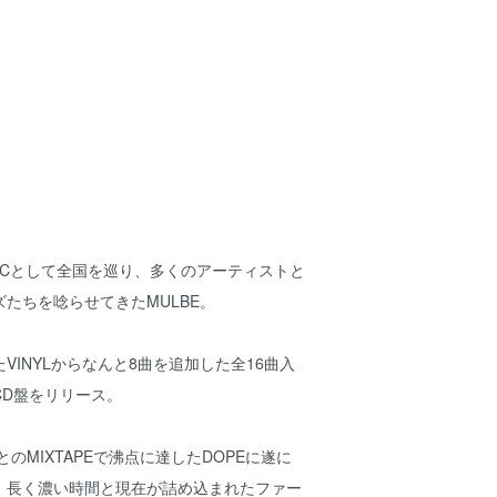
ロMCとして全国を巡り、多くのアーティストと
たちを唸らせてきたMULBE。
VINYLからなんと8曲を追加した全16曲入
CD盤をリリース。
NとのMIXTAPEで沸点に達したDOPEに遂に
。長く濃い時間と現在が詰め込まれたファー