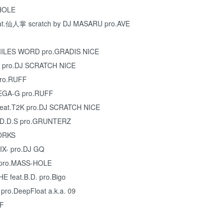
HOLE
at.仙人掌 scratch by DJ MASARU pro.AVE
.MILES WORD pro.GRADIS NICE
 pro.DJ SCRATCH NICE
pro.RUFF
MEGA-G pro.RUFF
eat.T2K pro.DJ SCRATCH NICE
t.D.D.S pro.GRUNTERZ
WORKS
- pro.DJ GQ
 pro.MASS-HOLE
 feat.B.D. pro.Bigo
ro.DeepFloat a.k.a. 09
FF