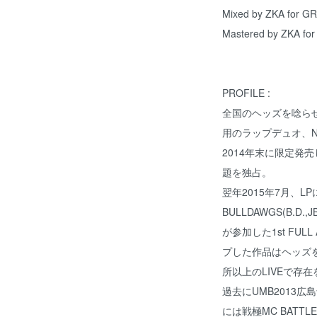
Mixed by ZKA for 
Mastered by ZKA f
PROFILE :
全国のヘッズを唸らせて
用のラップデュオ、N.
2014年末に限定発売
題を独占。
翌年2015年7月、L
BULLDAWGS(B.D.,
が参加した1st FULL
プした作品はヘッズ
所以上のLIVEで存
過去にUMB2013
には戦極MC BAT