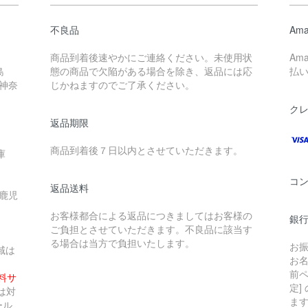
不良品
Ama
商品到着後速やかにご連絡ください。未使用状
Am
島
態の商品で欠陥がある場合を除き、返品には応
払
 神奈
じかねますのでご了承ください。
ク
返品期限
商品到着後７日以内とさせていただきます。
庫
コ
返品送料
 鹿児
お客様都合による返品につきましてはお客様の
銀行
ご負担とさせていただきます。不良品に該当す
る場合は当方で負担いたします。
お
域は
お
前ペ
無料サ
定]
は対
ま
ール