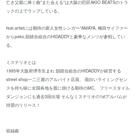
亡き父親に捧ぐ曲"また会える"は大阪の巨匠AKIO BEATSのトラ
ックの上でラップしている。
feat.artistには期待の新人女性シンガー"AMAYA, 梅田サイファー
からpeko,韻踏合組合のHIDADDYと豪華なメンツが参戦してい
る。
ミステリオとは
1995年大阪府堺市生まれ 韻踏合組合のHIDADDYが経営する
street shop一二三屋のアルバイト店員。 面白いライミングセン
スを持ち味に全国各地を股に掛ける期待のMC。 フリースタイル
ダンジョンにも過去3回出場 そんなミステリオの1stアルバムが
待望のリリース！
収録曲