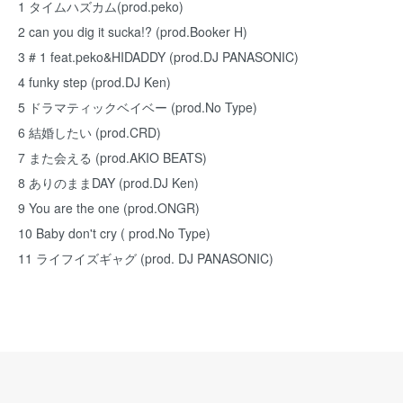
1 タイムハズカム(prod.peko)
2 can you dig it sucka!? (prod.Booker H)
3 # 1 feat.peko&HIDADDY (prod.DJ PANASONIC)
4 funky step (prod.DJ Ken)
5 ドラマティックベイベー (prod.No Type)
6 結婚したい (prod.CRD)
7 また会える (prod.AKIO BEATS)
8 ありのままDAY (prod.DJ Ken)
9 You are the one (prod.ONGR)
10 Baby don't cry ( prod.No Type)
11 ライフイズギャグ (prod. DJ PANASONIC)