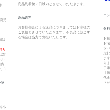
商品到着後７日以内とさせていただきます。
庫
コ
返品送料
 鹿児
お客様都合による返品につきましてはお客様の
銀行
ご負担とさせていただきます。不良品に該当す
る場合は当方で負担いたします。
お
域は
お
前ペ
無料サ
定]
は対
ま
ール
り
日内
了
。)
【
代
小物
さ
等小