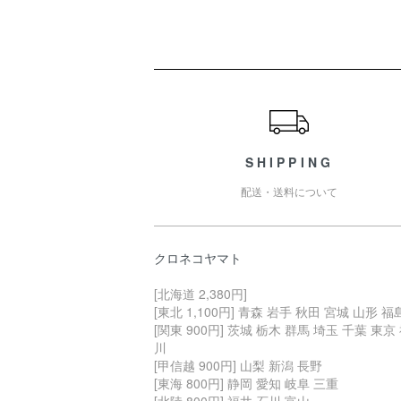
ショッピングガイド
SHIPPING
配送・送料について
クロネコヤマト
[北海道 2,380円]
[東北 1,100円] 青森 岩手 秋田 宮城 山形 福
[関東 900円] 茨城 栃木 群馬 埼玉 千葉 東京
川
[甲信越 900円] 山梨 新潟 長野
[東海 800円] 静岡 愛知 岐阜 三重