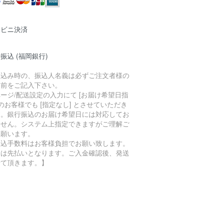
ンビニ決済
振込 (福岡銀行)
振込み時の、振込人名義は必ずご注文者様の
名前をご記入下さい。
ージ/配送設定の入力にて [お届け希望日指
 のお客様でも [指定なし] とさせていただき
す。銀行振込のお届け希望日には対応してお
ません。システム上指定できますがご理解ご
承願います。
振込手数料はお客様負担でお願い致します。
金は先払いとなります。ご入金確認後、発送
せて頂きます。】