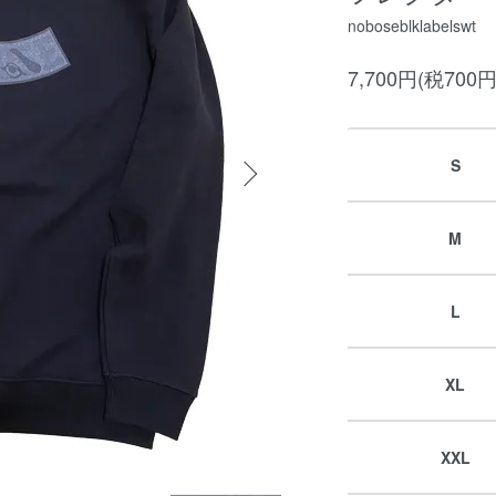
noboseblklabelswt
7,700円(税700円
S
M
L
XL
XXL